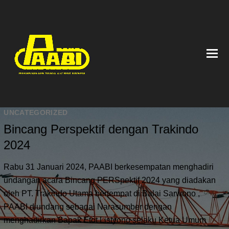
UNCATEGORIZED
Bincang Perspektif dengan Trakindo
2024
Rabu 31 Januari 2024, PAABI berkesempatan menghadiri
undangan acara Bincang PERSpektif 2024 yang diadakan
oleh PT. Trakindo Utama bertempat di Balai Sarwono ,
PAABI diundang sebagai Narasumber dengan
menghadirkan Bapak Etot Listyono selaku Ketua Umum