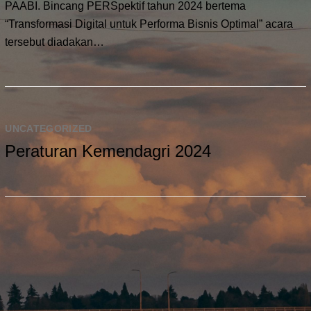
PAABI. Bincang PERSpektif tahun 2024 bertema
“Transformasi Digital untuk Performa Bisnis Optimal” acara
tersebut diadakan…
UNCATEGORIZED
Peraturan Kemendagri 2024