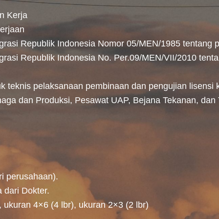
n Kerja
erjaan
igrasi Republik Indonesia Nomor 05/MEN/1985 tentang 
grasi Republik Indonesia No. Per.09/MEN/VII/2010 tent
k teknis pelaksanaan pembinaan dan pengujian lisensi 
aga dan Produksi, Pesawat UAP, Bejana Tekanan, dan 
ri perusahaan).
 dari Dokter.
ukuran 4×6 (4 lbr), ukuran 2×3 (2 lbr)