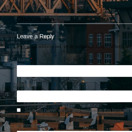
Disccussion
Leave a Reply
Your email address will not be published.
Required fields a
Name
*
Website
Save my name, email, and website in this browser f
Comment
*