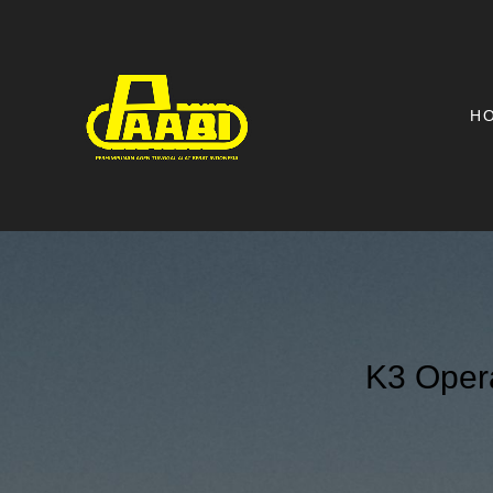
H
K3 Opera