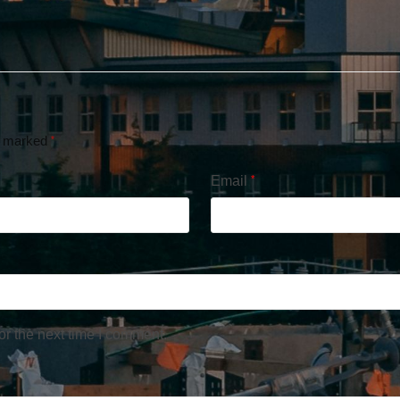
re marked
*
Email
*
or the next time I comment.